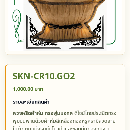
SKN-CR10.GO2
1,000.00 บาท
รายละเอียดสินค้า
พวงหรีดผ้าห่ม ทรงพุ่มมงคล
ดีไซน์ไทยประณีตทรง
พุ่มบนพานด้วยผ้าห่มสีเหลืองทองหรูหรามีลวดลาย
ในตัว ตกแต่งริบบิ้นโบว์ดำและขอบดิ้นทองภูมิฐาน