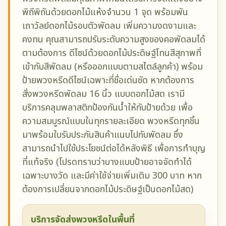
พิถีพิถันด้วยดอกไม้แห้งจำนวน 1 จุด พร้อมพัน
เถาวัลย์ดอกไม้รอบตัวพัดลม เพิ่มความงดงามและ
คงทน คุณสามารถปรับระดับความสูงของคอพัดลมได้
ตามต้องการ ดีไซน์ด้วยดอกไม้ประดิษฐ์โทนสีสุภาพที่
เข้ากับสีพัดลม (หรือออกแบบตามสไตล์ลูกค้า) พร้อม
ป้ายพวงหรีดดีไซน์เฉพาะที่ชื่อเด่นชัด หากต้องการ
สั่งพวงหรีดพัดลม 16 นิ้ว แบบดอกไม้สด เรามี
บริการคลุมพลาสติกป้องกันน้ำให้กับป้ายด้วย เพื่อ
ความสมบูรณ์แบบในทุกรายละเอียด พวงหรีดทุกชิ้น
มาพร้อมใบรับประกันสินค้าแนบไปกับพัดลม ซึ่ง
สามารถนำไปใช้ประโยชน์ต่อได้หลังพิธี เพื่อการทำบุญ
ที่แท้จริง (โปรดทราบว่าบางแบบป้ายอาจจัดทำได้
เฉพาะบางวัด และมีค่าใช้จ่ายเพิ่มเติม 300 บาท หาก
ต้องการเปลี่ยนจากดอกไม้ประดิษฐ์เป็นดอกไม้สด)
บริการจัดส่งพวงหรีดในพื้นที่