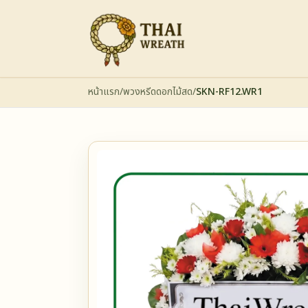
หน้าแรก
/
พวงหรีดดอกไม้สด
/
SKN-RF12.WR1