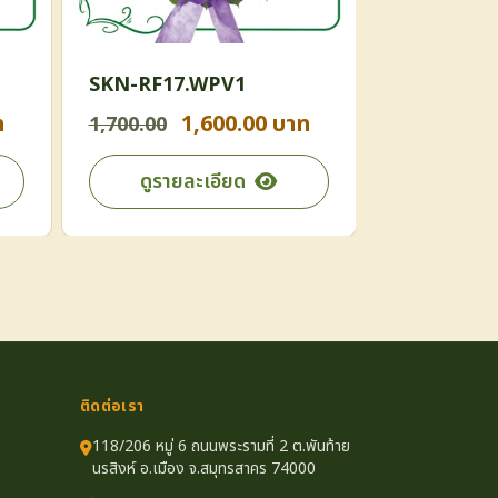
SKN-RF17.WPV1
SKN-RF12
ท
1,600.00 บาท
1
1,700.00
1,200.00
ดูรายละเอียด
ดูราย
ติดต่อเรา
118/206 หมู่ 6 ถนนพระรามที่ 2 ต.พันท้าย
นรสิงห์ อ.เมือง จ.สมุทรสาคร 74000