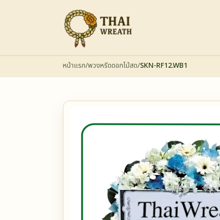
หน้าแรก
/
พวงหรีดดอกไม้สด
/
SKN-RF12.WB1